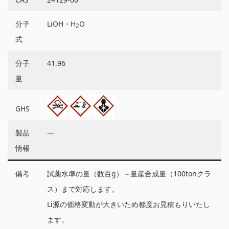
分子
LiOH・H
O
2
式
分子
41.96
量
GHS
製品
―
情報
備考
試薬水準の量（数百g）～量産合成量（100tonクラ
ス）まで対応します。
Li源の価格変動が大きいため都度お見積もりいたし
ます。