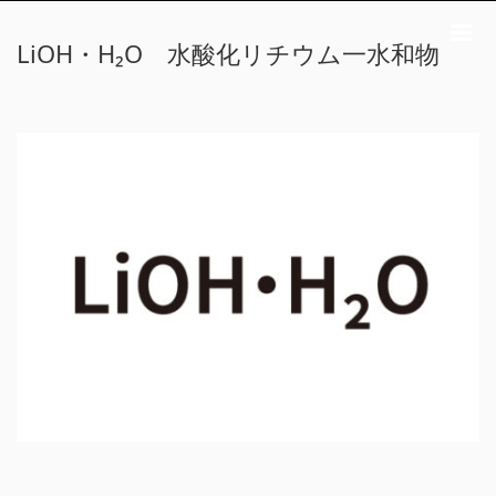
m
LiOH・H₂O 水酸化リチウム一水和物