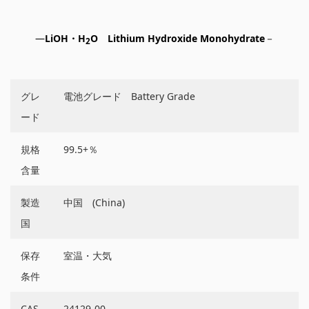
―
LiOH・H
O
Lithium Hydroxide Monohydrate
－
2
グレ
電池グレード Battery Grade
ード
規格
99.5+％
含量
製造
中国 (China)
国
保存
室温・大気
条件
CAS
24129-00